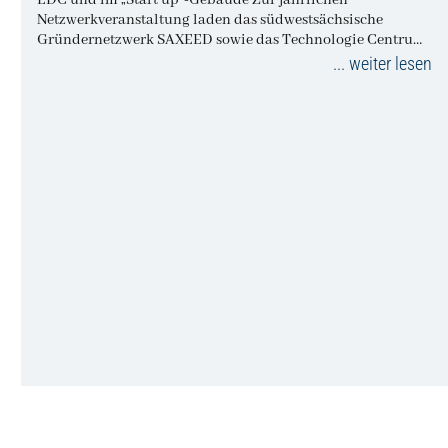
EDC und im „Start up“-Gebäude Zur jährlichen
Netzwerkveranstaltung laden das südwestsächsische
Gründernetzwerk SAXEED sowie das Technologie Centrum
Chemnitz am Montag, 11.…
... weiter lesen