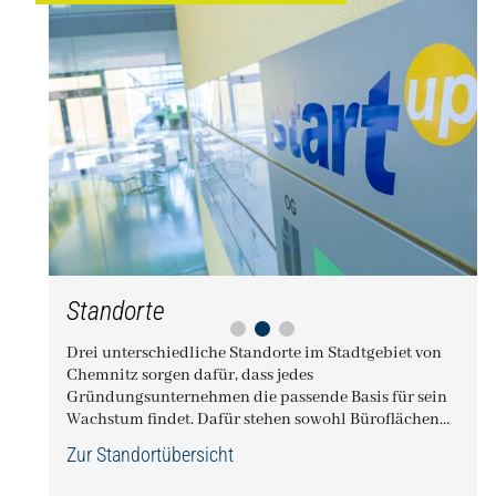
Standorte
Drei unterschiedliche Standorte im Stadtgebiet von
Im Gründerzentrum am Brühl gibt es
Chemnitz sorgen dafür, dass jedes
kleine, aber infrastrukturell sehr gut
Gründungsunternehmen die passende Basis für sein
Wachstum findet. Dafür stehen sowohl Büroflächen
ausgestattete Büroeinheiten mit 24/7-
als auch Labore und Werkhallen zur Verfügung.
Zugang, Drucker, Teeküche und
Zur Standortübersicht
Glasfaseranschluss - für mich die