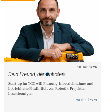
10. Juli 2026
Dein Freund, der Roboter
"Di
Im TCC habe ich ein Büro gefunden, kann
Start-up im TCC will Planung, Inbetriebnahme und
Lei
aber zugleich auch Seminarräume
betriebliche Flexibilität von Robotik-Projekten
beschleunigen.
Ein
mitnutzen.
... weiter lesen
uns
Doreen Gruber -
Gründerin
Die Personalberaterin Doreen Gruber
Jo