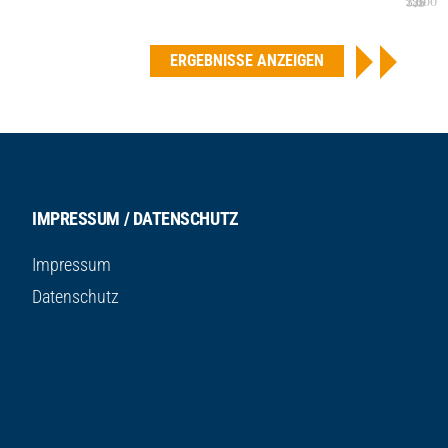
250
375
125
0
500
ERGEBNISSE ANZEIGEN
IMPRESSUM / DATENSCHUTZ
Impressum
Datenschutz