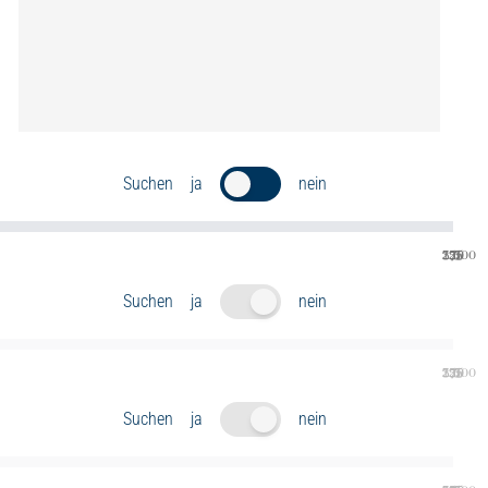
N
Suchen
ja
nein
250
375
125
0
500
Suchen
ja
nein
250
375
125
0
500
Suchen
ja
nein