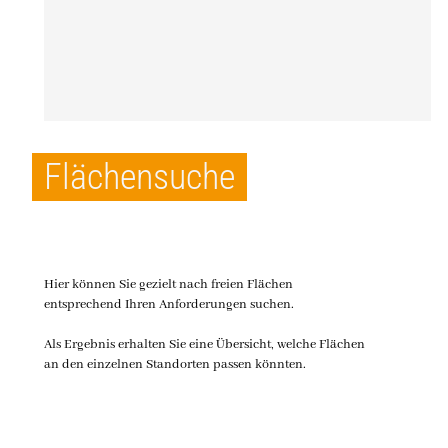
Alternative zum Home-Office.
Fabian Naumann -
Inhaber
Apus Systems Mario Hehne und Fabian Naumann
GbR
Flächensuche
Hier können Sie gezielt nach freien Flächen
entsprechend Ihren Anforderungen suchen.
Als Ergebnis erhalten Sie eine Übersicht, welche Flächen
an den einzelnen Standorten passen könnten.