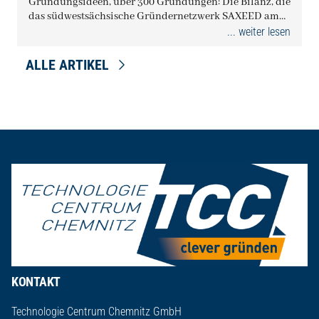
Gründungsideen, über 300 Gründungen: Die Bilanz, die
das südwestsächsische Gründernetzwerk SAXEED am
Montag zu seiner Arbeit…
... weiter lesen
ALLE ARTIKEL
Seitenfuß
KONTAKT
Technologie Centrum Chemnitz GmbH