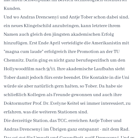
Kunden.
Und wo Andras Drencsenyi und Antje Tober schon dabei sind,
ein neues Klingelschild anzubringen, kann letztere ihrem
Namen auch gleich den jüngsten akademischen Erfolg
hinzufügen. Erst Ende April verteidigte die Amerikanistin mit
"magna cum laude" erfolgreich ihre Promotion an der TU
Chemnitz. Darin ging es nicht ganz berufsspezifisch um den
Hollywoodfilm nach 9/11. Ihre akademische Laufbahn sieht
Tober damit jedoch fürs erste beendet. Die Kontakte in die Uni
würde sie aber natürlich gern halten, so Tober. Da habe sie
schließlich Kollegen als Freunde gewonnen und auch ihre
Doktormutter Prof. Dr. Evelyne Keitel sei immer interessiert, zu
erfahren, was die weiteren Stationen sind.
Die derzeitige Station, das TCC, erreichen Antje Tober und
Andras Drencsenyi im Übrigen ganz entspannt - mit dem Rad.
Das sei gut für Umwelt und Gesundheit, weiß Drencsenyi. Und es