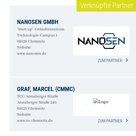
Verknüpfte Partner
NANOSEN GMBH
"Start up"-Gründerzentrum
Technologie-Campus 1
09126 Chemnitz
Website:
www.nanosen.de
ZUM PARTNER
GRAF, MARCEL (CMMC)
TCC Annaberger Straße
Annaberger Straße 240
09125 Chemnitz
Website:
www.tu-chemnitz.de
ZUM PARTNER