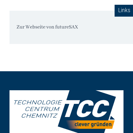
Links
Zur Webseite von futureSAX
Seitenfuß