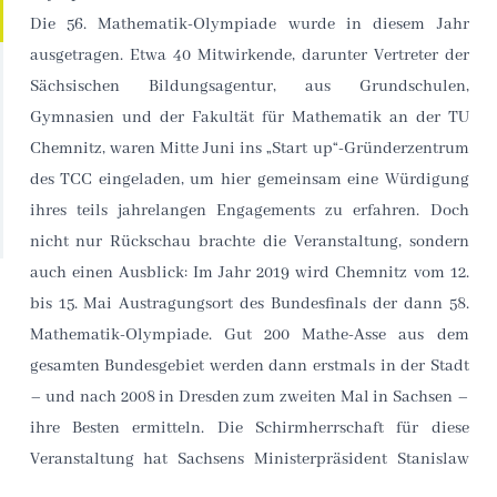
Die 56. Mathematik-Olympiade wurde in diesem Jahr
Förderung mathematisch-naturwissenschaftlich
ausgetragen. Etwa 40 Mitwirkende, darunter Vertreter der
interessierter und begabter Schüler. Zugleich sollen in
Sächsischen Bildungsagentur, aus Grundschulen,
Vorbereitung des Ereignisses vielfältige Impulse für die
Gymnasien und der Fakultät für Mathematik an der TU
mathematisch-naturwissenschaftlich-technischen
Chemnitz, waren Mitte Juni ins „Start up“-Gründerzentrum
des TCC eingeladen, um hier gemeinsam eine Würdigung
ihres teils jahrelangen Engagements zu erfahren. Doch
nicht nur Rückschau brachte die Veranstaltung, sondern
auch einen Ausblick: Im Jahr 2019 wird Chemnitz vom 12.
bis 15. Mai Austragungsort des Bundesfinals der dann 58.
Mathematik-Olympiade. Gut 200 Mathe-Asse aus dem
gesamten Bundesgebiet werden dann erstmals in der Stadt
– und nach 2008 in Dresden zum zweiten Mal in Sachsen –
ihre Besten ermitteln. Die Schirmherrschaft für diese
Veranstaltung hat Sachsens Ministerpräsident Stanislaw